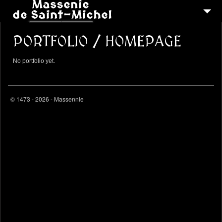
MSM 1473
PORTFOLIO / HOMEPAGE
QUI SOMMES-NOUS ?
No portfolio yet.
6
RECONSTITUTIONS
16
PEREGRINATIONS
© 1473 - 2026 - Massennie
CONTACTEZ-NOUS